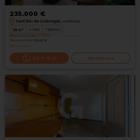
235.000 €
Sant Boi de Llobregat,
undefined
2
4
Hab.
1
baño(s)
78
m
Referencia Grocasa
G3_019790
Hace más de un mes
Hipoteca
desde
720,61 €
Interesados
0
931 17 15 39
Me interesa