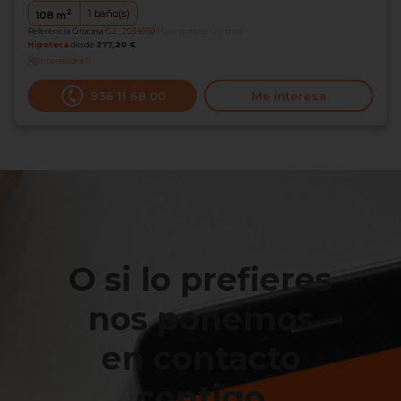
2
1
baño(s)
108
m
Referencia Grocasa
G2_2034950
Hace más de un mes
Hipoteca
desde
277,20 €
Interesados
0
936 11 68 00
Me interesa
O si lo prefieres
nos ponemos
en contacto
contigo