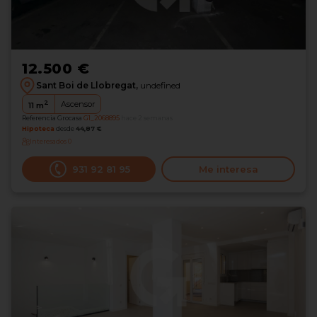
12.500 €
Sant Boi de Llobregat,
undefined
2
Ascensor
11
m
Referencia Grocasa
G1_2068895
hace 2 semanas
Hipoteca
desde
44,87 €
Interesados
0
931 92 81 95
Me interesa