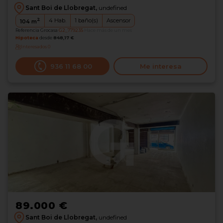
Sant Boi de Llobregat,
undefined
2
4
Hab.
1
baño(s)
Ascensor
104
m
Referencia Grocasa
G2_779235
Hace más de un mes
Hipoteca
desde
848,17 €
Interesados
0
936 11 68 00
Me interesa
89.000 €
Sant Boi de Llobregat,
undefined