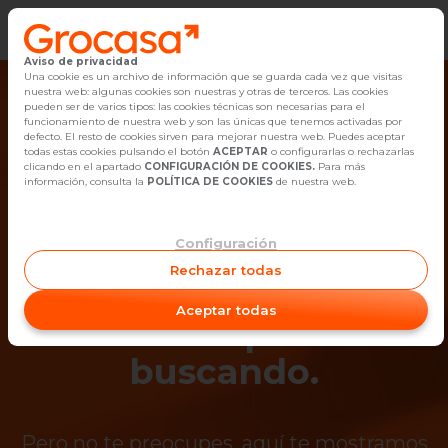
Aviso de privacidad
Vender
Una cookie es un archivo de información que se guarda cada vez que visitas
nuestra web: algunas cookies son nuestras y otras de terceros. Las cookies
pueden ser de varios tipos: las cookies técnicas son necesarias para el
Buscar Inmuebles
funcionamiento de nuestra web y son las únicas que tenemos activadas por
defecto. El resto de cookies sirven para mejorar nuestra web. Puedes aceptar
todas estas cookies pulsando el botón
ACEPTAR
o configurarlas o rechazarlas
Alquiler
clicando en el apartado
CONFIGURACIÓN DE COOKIES.
Para más
información, consulta la
POLÍTICA DE COOKIES
de nuestra web.
Blog
Configuración
¡Ups! Ya no está
Empleo
Rechazar todas
disponible el
Oficinas
Aceptar todas
inmueble que estás
Contacto
buscando.
Pero no te preocupes, aquí te mostramos