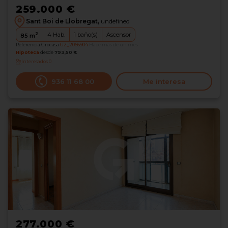
259.000 €
Sant Boi de Llobregat,
undefined
2
4
Hab.
1
baño(s)
Ascensor
85
m
Referencia Grocasa
G2_2066904
Hace más de un mes
Hipoteca
desde
793,50 €
Interesados
0
936 11 68 00
Me interesa
277.000 €