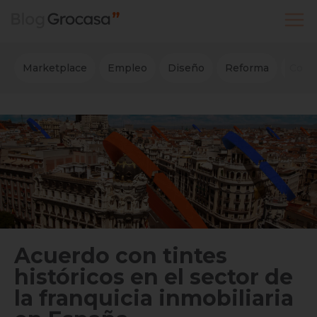
Vender
Marketplace
Empleo
Diseño
Reforma
Comp
Buscar Inmuebles
Alquiler
Blog
Empleo
Oficinas
Contacto
Acuerdo con tintes
históricos en el sector de
la franquicia inmobiliaria