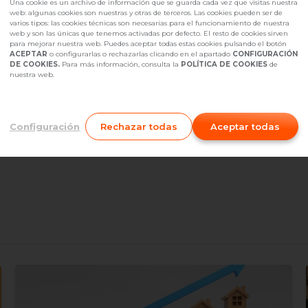
Una cookie es un archivo de información que se guarda cada vez que visitas nuestra
web: algunas cookies son nuestras y otras de terceros. Las cookies pueden ser de
varios tipos: las cookies técnicas son necesarias para el funcionamiento de nuestra
web y son las únicas que tenemos activadas por defecto. El resto de cookies sirven
para mejorar nuestra web. Puedes aceptar todas estas cookies pulsando el botón
ACEPTAR
o configurarlas o rechazarlas clicando en el apartado
CONFIGURACIÓN
DE COOKIES.
Para más información, consulta la
POLÍTICA DE COOKIES
de
nuestra web.
Configuración
Rechazar todas
Aceptar todas