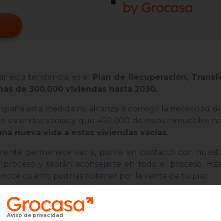
ar esta tendencia, es el
Plan de Recuperación, Trans
 más de 300.000 viviendas hasta 2030.
aña esta medida no alcanza a corregir la necesidad de
 viviendas vacías y que 450.000 de estos inmuebles no
 una nueva vida a estas viviendas vacías.
almente permanece vacía, ponte en contacto con nuestr
l proceso y sabrán aconsejarte en todo el proceso. Ha
conoce cuánto podrías obtener por la venta de tu piso.
Aviso de privacidad