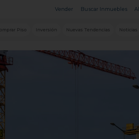
Vender
Buscar Inmuebles
A
Vender Piso
Comprar Piso
omprar Piso
Inversión
Nuevas Tendencias
Noticias
Valorar Inmueble
Alquilar Piso
MarketPlace
MarketPlace