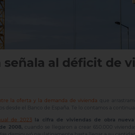
señala al déficit de v
ntre la oferta y la demanda de vivienda
que arrastram
 desde el Banco de España. Te lo contamos a continua
nual de 2023
la cifra de viviendas de obra nueva
 de 2008,
cuando se llegaron a crear 650.000 viviendas
ndas disminuyó paulatinamente hasta llegar a su cantid