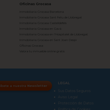
Oficinas Grocasa
Inmobiliaria Grocasa Barcelona
Inmobiliaria Grocasa Sant Feliu de Llobregat
Inmobiliaria Grocasa Castelldefels
Inmobiliaria Grocasa en Gavà
Inmobiliaria Grocasa en l'Hospitalet de Llobregat
Inmobiliaria Grocasa en Sant Joan Despí
Oficinas Grocasa
Valora tu inmueble online gratis
LEGAL
íbete a nuestra
Newsletter
Sus Datos Seguros
Aviso Legal
Protección de Datos
Política de Cookies