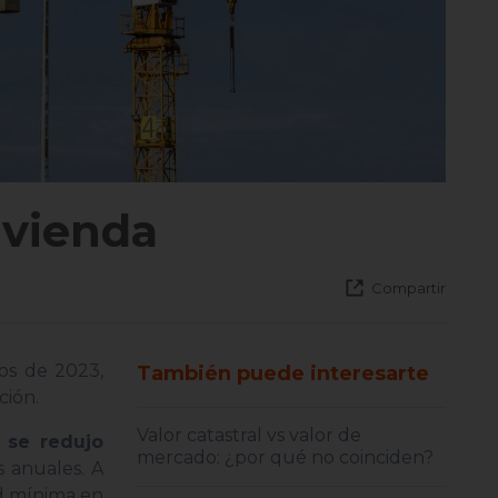
ivienda
Compartir
os de 2023,
También puede interesarte
ción.
Valor catastral vs valor de
 se redujo
mercado: ¿por qué no coinciden?
 anuales. A
ad mínima en