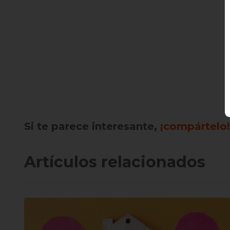
Si te parece interesante,
¡compártelo!
Artículos relacionados