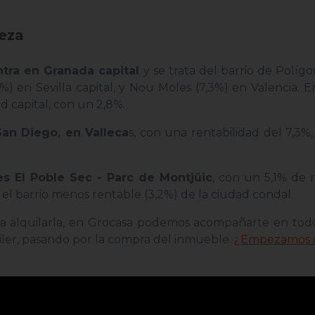
beza
ntra en Granada capital
y se trata del barrio de Polígo
%) en Sevilla capital, y Nou Moles (7,3%) en Valencia. E
d capital, con un 2,8%.
San Diego, en Valleca
s, con una rentabilidad del 7,3%
es El Poble Sec - Parc de Montjüic
, con un 5,1% de r
 el barrio menos rentable (3,2%) de la ciudad condal.
ra alquilarla, en Grocasa podemos acompañarte en todo
uiler, pasando por la compra del inmueble.
¿Empezamos e