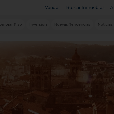
Vender
Buscar Inmuebles
A
Vender Piso
Comprar Piso
omprar Piso
Inversión
Nuevas Tendencias
Noticias
Valorar Inmueble
Alquilar Piso
MarketPlace
MarketPlace