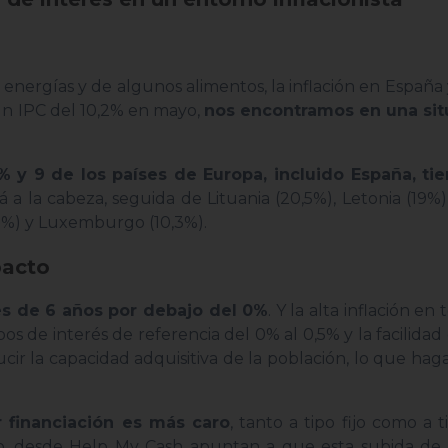
 energías y de algunos alimentos, la inflación en España
un IPC del 10,2% en mayo,
nos encontramos en una sit
6% y 9 de los países de Europa, incluido España, ti
á a la cabeza, seguida de Lituania (20,5%), Letonia (19%)
0,5%) y Luxemburgo (10,3%).
pacto
ués de 6 años por debajo del 0%
. Y la alta inflación e
os de interés de referencia del 0% al 0,5% y la facilidad
ucir la capacidad adquisitiva de la población, lo que ha
r financiación es más caro
, tanto a tipo fijo como a t
do, desde Help My Cash apuntan a que esta subida de l