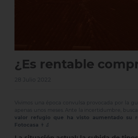
¿Es rentable compr
28 Julio 2022
Vivimos una época convulsa provocada por la g
apenas unos meses. Ante la incertidumbre, busca
valor refugio que ha visto aumentado su re
Fotocasa
👨‍🔬
La situación actual; la subida de tipo