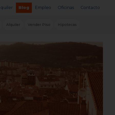
lquiler
Blog
Empleo
Oficinas
Contacto
Alquilar tu piso
Alquiler
Vender Piso
Hipotecas
Busco alquilar