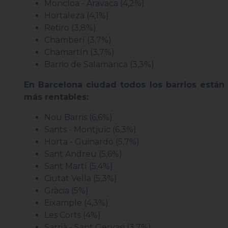
Moncloa - Aravaca (4,2%)
Hortaleza (4,1%)
Retiro (3,8%)
Chamberí (3,7%)
Chamartín (3,7%)
Barrio de Salamanca (3,3%)
En Barcelona ciudad todos los barrios están
más rentables:
Nou Barris (6,6%)
Sants - Montjuïc (6,3%)
Horta - Guinardó (5,7%)
Sant Andreu (5,6%)
Sant Martí (5,4%)
Ciutat Vella (5,3%)
Gràcia (5%)
Eixample (4,3%)
Les Corts (4%)
Sarrià - Sant Gervasi (3,7%)