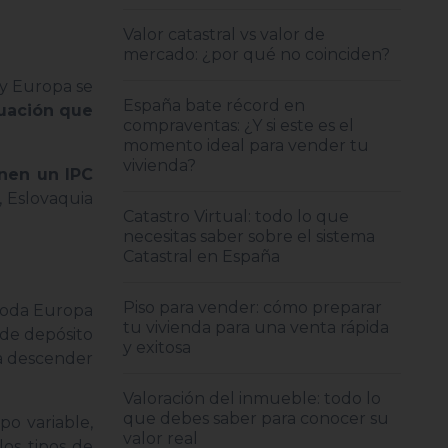
Valor catastral vs valor de
mercado: ¿por qué no coinciden?
 y Europa se
España bate récord en
uación que
compraventas: ¿Y si este es el
momento ideal para vender tu
vivienda?
enen un IPC
, Eslovaquia
Catastro Virtual: todo lo que
necesitas saber sobre el sistema
Catastral en España
Piso para vender: cómo preparar
n toda Europa
tu vivienda para una venta rápida
 de depósito
y exitosa
ga descender
Valoración del inmueble: todo lo
que debes saber para conocer su
ipo variable,
valor real
os tipos de