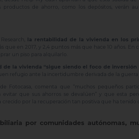
os productos de ahorro, como los depósitos, verán a
a Research,
la rentabilidad de la vivienda en los pr
ás que en 2017, y 2,4 puntos más que hace 10 años. En
rar un piso para alquilarlo.
 de la vivienda “sigue siendo el foco de inversió
en refugio ante la incertidumbre derivada de la guerra 
z de Fotocasa, comenta que “muchos pequeños parti
a evitar que sus ahorros se devalúen” y que esta per
recido por la recuperación tan positiva que ha tenido
obiliaria por comunidades autónomas, mu