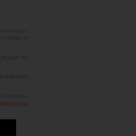
no Cartuja -
n cambio, el
, seguido de
entabilidad,
s los pasos,
ste camino