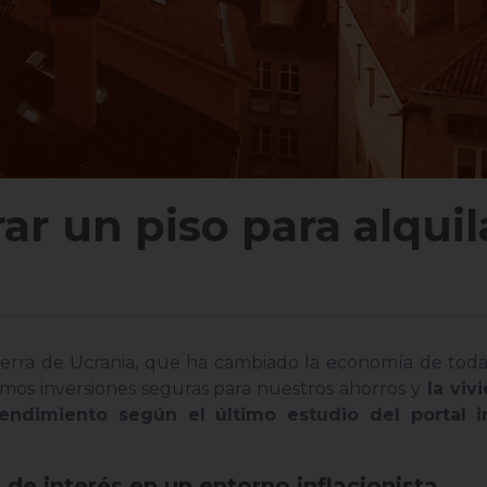
ar un piso para alqui
uerra de Ucrania, que ha cambiado la economía de tod
mos inversiones seguras para nuestros ahorros y
la viv
ndimiento según el último estudio del portal in
s de interés en un entorno inflacionista