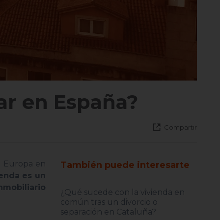
lar en España?
Compartir
a Europa en
También puede interesarte
ienda es un
mobiliario
¿Qué sucede con la vivienda en
común tras un divorcio o
separación en Cataluña?