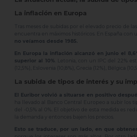
La inflación en Europa
Tras meses de subidas por el elevado precio de las
encuentra en máximos históricos. En España con 
no veíamos desde 1985.
En Europa la inflación alcanzó en junio el 8,
superior al 10%
. Letonia, con un IPC del 22% est
(12,5%), Eslovenia (10,8%), Grecia (12%), Bélgica (1
La subida de tipos de interés y su im
El Euribor volvió a situarse en positivo desp
ha llevado al Banco Central Europeo a subir los tip
del -0,5% al 0%. El objetivo de esta medida es red
la demanda y entonces bajen los precios.
Esto se traduce, por un lado, en que obtene
porque los intereses son más altos. Por otro la