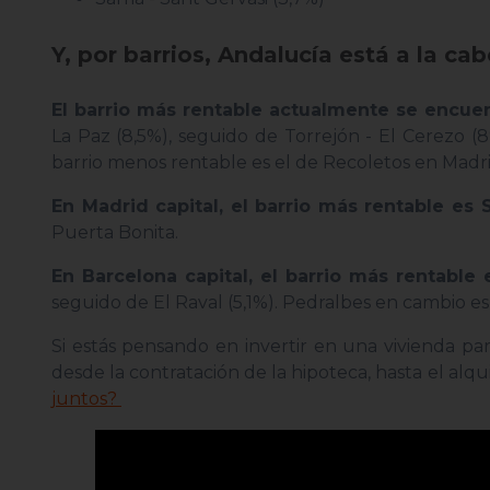
Y, por barrios, Andalucía está a la ca
El barrio más rentable actualmente se encue
La Paz (8,5%), seguido de Torrejón - El Cerezo (8
barrio menos rentable es el de Recoletos en Madri
En Madrid capital, el barrio más rentable es 
Puerta Bonita.
En Barcelona capital, el barrio más rentable 
seguido de El Raval (5,1%). Pedralbes en cambio es
Si estás pensando en invertir en una vivienda pa
desde la contratación de la hipoteca, hasta el alq
juntos?