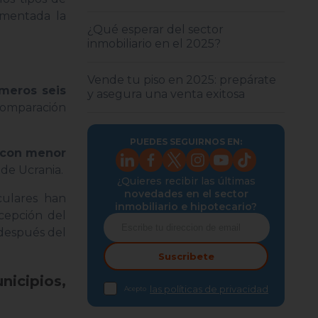
umentada la
¿Qué esperar del sector
inmobiliario en el 2025?
Vende tu piso en 2025: prepárate
imeros seis
y asegura una venta exitosa
 comparación
PUEDES SEGUIRNOS EN:
n con menor
de Ucrania.
¿Quieres recibir las últimas
novedades en el sector
culares han
inmobiliario e hipotecario?
cepción del
 después del
Suscribete
nicipios,
las políticas de privacidad
Acepto