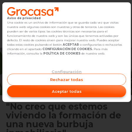
Aviso de privacidad
Vender
Una cookie es un archivo de información que se guarda cada vez que visitas
nuestra web: algunas cookies son nuestras y otras de terceros. Las cookies
Marketplace
Empleo
Diseño
Reforma
Comp
pueden ser de varios tipos: las cookies técnicas son necesarias para el
Buscar Inmuebles
funcionamiento de nuestra web y son las únicas que tenemos activadas por
defecto. El resto de cookies sirven para mejorar nuestra web. Puedes aceptar
todas estas cookies pulsando el botón
ACEPTAR
o configurarlas o rechazarlas
Alquiler
clicando en el apartado
CONFIGURACIÓN DE COOKIES.
Para más
información, consulta la
POLÍTICA DE COOKIES
de nuestra web.
Blog
Configuración
Empleo
Rechazar todas
Oficinas
Aceptar todas
Contacto
"No creo que estemos
viviendo la formación de
una nueva burbuja