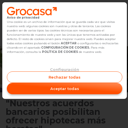
Aviso de privacidad
Vender
Una cookie es un archivo de información que se guarda cada vez que visitas
nuestra web: algunas cookies son nuestras y otras de terceros. Las cookies
Marketplace
Empleo
Diseño
Reforma
Comp
pueden ser de varios tipos: las cookies técnicas son necesarias para el
Buscar Inmuebles
funcionamiento de nuestra web y son las únicas que tenemos activadas por
defecto. El resto de cookies sirven para mejorar nuestra web. Puedes aceptar
todas estas cookies pulsando el botón
ACEPTAR
o configurarlas o rechazarlas
Alquiler
clicando en el apartado
CONFIGURACIÓN DE COOKIES.
Para más
información, consulta la
POLÍTICA DE COOKIES
de nuestra web.
Blog
Configuración
Empleo
Rechazar todas
Oficinas
Aceptar todas
Contacto
"Nuestros acuerdos
bancarios posibilitan
ofrecer hipotecas más