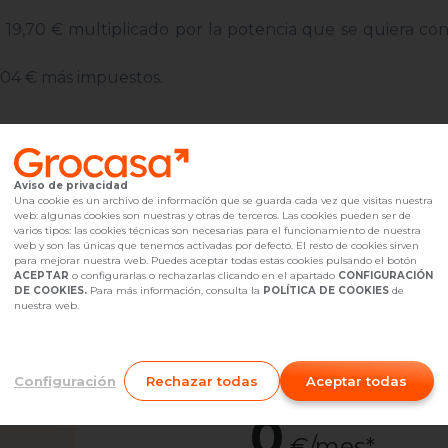
e 19,70 € multiplicado por la potencia que se quiera con
9,04 € más impuestos.
A
AQUÍ GRATIS Y SIN COMPROMISO
Aviso de privacidad
Una cookie es un archivo de información que se guarda cada vez que visitas nuestra
web: algunas cookies son nuestras y otras de terceros. Las cookies pueden ser de
varios tipos: las cookies técnicas son necesarias para el funcionamiento de nuestra
web y son las únicas que tenemos activadas por defecto. El resto de cookies sirven
Importe de la Hipoteca:
0 €
para mejorar nuestra web. Puedes aceptar todas estas cookies pulsando el botón
Cuota
Fija
ACEPTAR
o configurarlas o rechazarlas clicando en el apartado
CONFIGURACIÓN
0
DE COOKIES.
Para más información, consulta la
POLÍTICA DE COOKIES
de
nuestra web.
€/mes*
Tipo de interés
fija 3.00%
Te conseguimos esta hipoteca
Configuración
Rechazar todas
Aceptar todas
Cuota
Variable
0
€/mes*