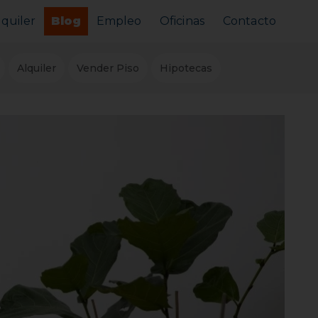
lquiler
Blog
Empleo
Oficinas
Contacto
Alquilar tu piso
Alquiler
Vender Piso
Hipotecas
Busco alquilar