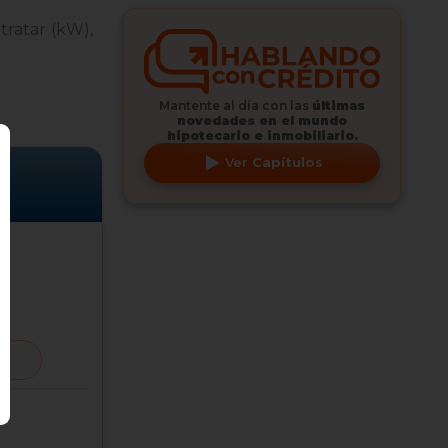
tratar (kW),
Mantente al día con las
últimas
novedades en el mundo
hipotecario e inmobiliario.
Ver
Capítulos