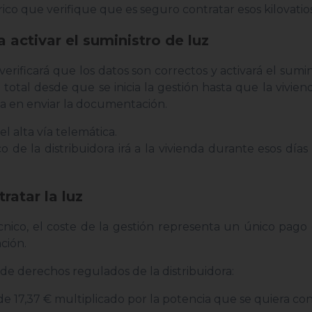
rico que verifique que es seguro contratar esos kilovatios
 activar el suministro de luz
, verificará que los datos son correctos y activará el sumi
tal desde que se inicia la gestión hasta que la viviend
a en enviar la documentación.
el alta vía telemática.
 de la distribuidora irá a la vivienda durante esos días a
ratar la luz
cnico, el coste de la gestión representa un único pag
ación.
e derechos regulados de la distribuidora:
 de 17,37 € multiplicado por la potencia que se quiera con