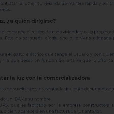
contratar la luz en tu vivienda de manera rápida y sencil
ueños.
z, ¿a quién dirigirse?
el consumo eléctrico de cada vivienda y es la propietari
ma. Esta no se puede elegir, sino que viene asignada 
tura el gasto eléctrico que tenga el usuario y con quien
gir la que desee en función de la tarifa que le ofrezca
ar la luz con la comercializadora
rato de suministro y presentar la siguiente documentació
endo un IBAN a su nombre.
UPS, que es facilitado por la empresa constructora al
, o bien, aparecerá en una factura de luz anterior.