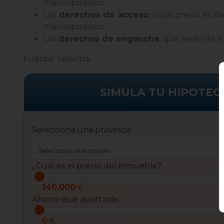
más impuestos.
Los
derechos de acceso
, cuyo precio es d
más impuestos.
Los
derechos de enganche
, que serán de 
Fuente: Selectra
SIMULA TU HIPOTEC
Selecciona una provincia
¿Cuál es el precio del inmueble?
140.000
€
Ahorro que aportarás
0
€