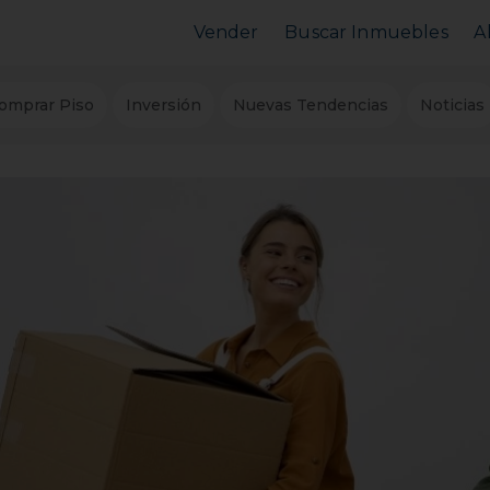
Vender
Buscar Inmuebles
A
Vender Piso
Comprar Piso
omprar Piso
Inversión
Nuevas Tendencias
Noticias
Valorar Inmueble
Alquilar Piso
MarketPlace
MarketPlace