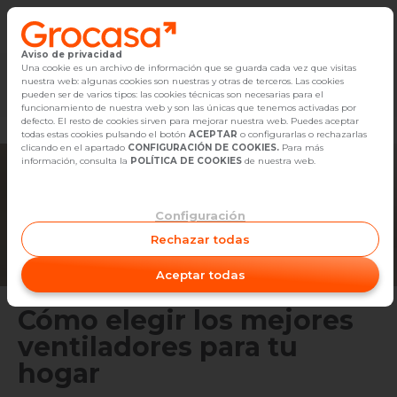
Aviso de privacidad
Vender
Una cookie es un archivo de información que se guarda cada vez que visitas
nuestra web: algunas cookies son nuestras y otras de terceros. Las cookies
Marketplace
Empleo
Diseño
Reforma
Comp
pueden ser de varios tipos: las cookies técnicas son necesarias para el
Buscar Inmuebles
funcionamiento de nuestra web y son las únicas que tenemos activadas por
defecto. El resto de cookies sirven para mejorar nuestra web. Puedes aceptar
todas estas cookies pulsando el botón
ACEPTAR
o configurarlas o rechazarlas
Alquiler
clicando en el apartado
CONFIGURACIÓN DE COOKIES.
Para más
información, consulta la
POLÍTICA DE COOKIES
de nuestra web.
Blog
Configuración
Empleo
Rechazar todas
Oficinas
Aceptar todas
Contacto
Cómo elegir los mejores
ventiladores para tu
hogar