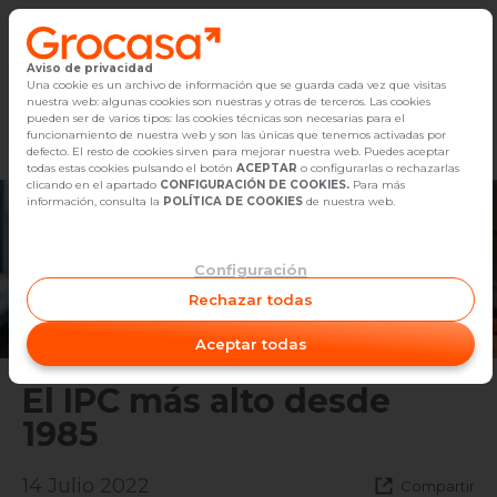
Aviso de privacidad
Vender
Una cookie es un archivo de información que se guarda cada vez que visitas
nuestra web: algunas cookies son nuestras y otras de terceros. Las cookies
Marketplace
Empleo
Diseño
Reforma
Comp
pueden ser de varios tipos: las cookies técnicas son necesarias para el
Buscar Inmuebles
funcionamiento de nuestra web y son las únicas que tenemos activadas por
defecto. El resto de cookies sirven para mejorar nuestra web. Puedes aceptar
todas estas cookies pulsando el botón
ACEPTAR
o configurarlas o rechazarlas
Alquiler
clicando en el apartado
CONFIGURACIÓN DE COOKIES.
Para más
información, consulta la
POLÍTICA DE COOKIES
de nuestra web.
Blog
Configuración
Empleo
Rechazar todas
Oficinas
Aceptar todas
Contacto
El IPC más alto desde
1985
14 Julio 2022
Compartir