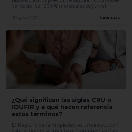
histórico en los precios de alquiler, situándose
cerca de los 1.200 € mensuales según el
reciente informe del I...
21 Agosto 2024
Leer más
¿Qué significan las siglas CRU o
IDUFIR y a qué hacen referencia
estos términos?
El Registro de la Propiedad es una institución
estatal donde se inscriben los inmuebles para