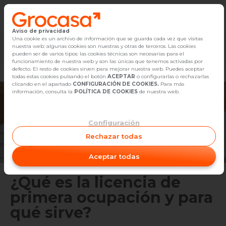
Aviso de privacidad
Vender
Una cookie es un archivo de información que se guarda cada vez que visitas
nuestra web: algunas cookies son nuestras y otras de terceros. Las cookies
Marketplace
Empleo
Diseño
Reforma
Comp
pueden ser de varios tipos: las cookies técnicas son necesarias para el
Buscar Inmuebles
funcionamiento de nuestra web y son las únicas que tenemos activadas por
defecto. El resto de cookies sirven para mejorar nuestra web. Puedes aceptar
todas estas cookies pulsando el botón
ACEPTAR
o configurarlas o rechazarlas
Alquiler
clicando en el apartado
CONFIGURACIÓN DE COOKIES.
Para más
información, consulta la
POLÍTICA DE COOKIES
de nuestra web.
Blog
Configuración
Empleo
Rechazar todas
Oficinas
Aceptar todas
Contacto
¿Qué es la licencia de
primera ocupación y para
qué sirve?