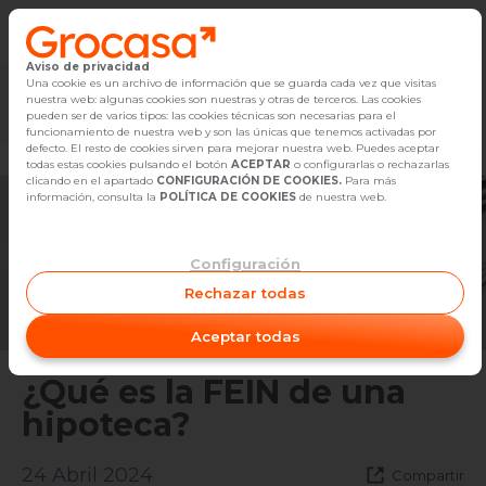
Aviso de privacidad
Vender
Una cookie es un archivo de información que se guarda cada vez que visitas
nuestra web: algunas cookies son nuestras y otras de terceros. Las cookies
Marketplace
Empleo
Diseño
Reforma
Comp
pueden ser de varios tipos: las cookies técnicas son necesarias para el
Buscar Inmuebles
funcionamiento de nuestra web y son las únicas que tenemos activadas por
defecto. El resto de cookies sirven para mejorar nuestra web. Puedes aceptar
todas estas cookies pulsando el botón
ACEPTAR
o configurarlas o rechazarlas
Alquiler
clicando en el apartado
CONFIGURACIÓN DE COOKIES.
Para más
información, consulta la
POLÍTICA DE COOKIES
de nuestra web.
Blog
Configuración
Empleo
Rechazar todas
Oficinas
Aceptar todas
Contacto
¿Qué es la FEIN de una
hipoteca?
24 Abril 2024
Compartir