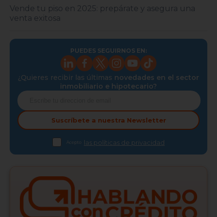
Vende tu piso en 2025: prepárate y asegura una
venta exitosa
PUEDES SEGUIRNOS EN:
¿Quieres recibir las últimas
novedades en el sector
inmobiliario e hipotecario?
Suscríbete a nuestra
Newsletter
las políticas de privacidad
Acepto