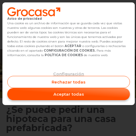
Aviso de privacidad
Vender
Una cookie es un archivo de información que se guarda cada vez que visitas
nuestra web: algunas cookies son nuestras y otras de terceros. Las cookies
Marketplace
Empleo
Diseño
Reforma
Comp
pueden ser de varios tipos: las cookies técnicas son necesarias para el
Buscar Inmuebles
funcionamiento de nuestra web y son las únicas que tenemos activadas por
defecto. El resto de cookies sirven para mejorar nuestra web. Puedes aceptar
todas estas cookies pulsando el botón
ACEPTAR
o configurarlas o rechazarlas
Alquiler
clicando en el apartado
CONFIGURACIÓN DE COOKIES.
Para más
información, consulta la
POLÍTICA DE COOKIES
de nuestra web.
Blog
Configuración
Empleo
Rechazar todas
Oficinas
Aceptar todas
Contacto
¿Se puede pedir una
hipoteca para una casa
prefabricada?