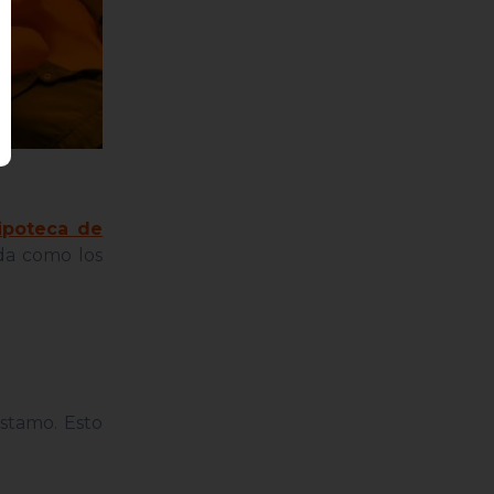
ipoteca de
nda como los
éstamo. Esto