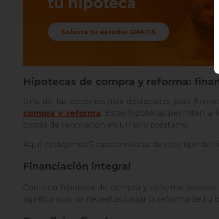
tu hipoteca
Solicita tu estudio GRATIS
Hipotecas de compra y reforma: finan
Una de las opciones más destacadas para financ
compra y reforma
. Estas hipotecas permiten a 
costes de renovación en un solo préstamo.
Aquí os dejamos 5 características de este tipo de 
Financiación integral
Con una hipoteca de compra y reforma, puedes in
significa que no necesitas pagar la reforma de tu b