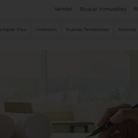
Vender
Buscar Inmuebles
A
Vender Piso
Comprar Piso
omprar Piso
Inversión
Nuevas Tendencias
Noticias
Valorar Inmueble
Alquilar Piso
MarketPlace
MarketPlace