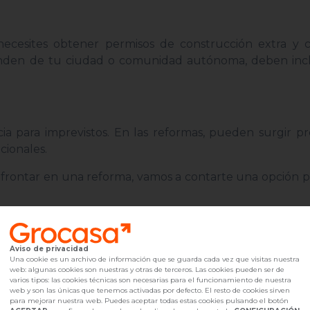
ecesites obtener permisos de construcción extra y 
penden de tu ciudad o comunidad autónoma, deben incl
a para imprevistos. En las reformas, pueden surgir p
cionales.
afrontar en una reforma, vamos a contarte una opción 
Aviso de privacidad
Una cookie es un archivo de información que se guarda cada vez que visitas nuestra
web: algunas cookies son nuestras y otras de terceros. Las cookies pueden ser de
varios tipos: las cookies técnicas son necesarias para el funcionamiento de nuestra
web y son las únicas que tenemos activadas por defecto. El resto de cookies sirven
para mejorar nuestra web. Puedes aceptar todas estas cookies pulsando el botón