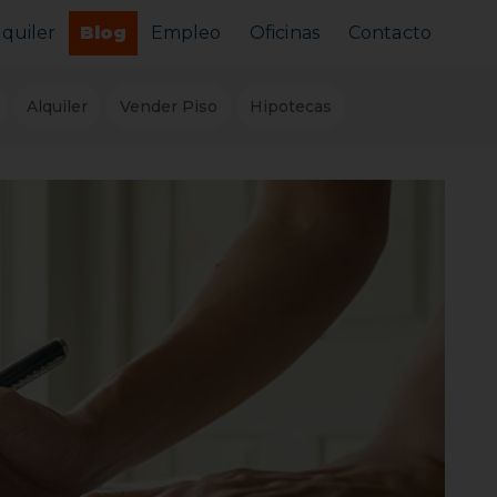
lquiler
Blog
Empleo
Oficinas
Contacto
Alquilar tu piso
Alquiler
Vender Piso
Hipotecas
Busco alquilar