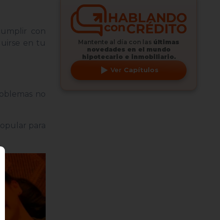
cumplir con
Mantente al día con las
últimas
uirse en tu
novedades en el mundo
hipotecario e inmobiliario.
Ver
Capítulos
roblemas no
popular para