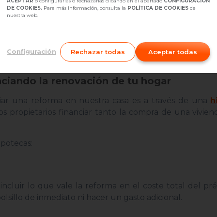
ACEPTAR
o configurarlas o rechazarlas clicando en el apartado
CONFIGURACIÓN
DE COOKIES.
Para más información, consulta la
POLÍTICA DE COOKIES
de
nuestra web.
Configuración
Rechazar todas
Aceptar todas
ciando la renovación de tu hogar
iar una reforma en nuestra casa es a través de una
h
los propietarios financiar tanto la compra de una vivie
hipotecas:
cluir lo que vale la reforma en el coste total del pr
olsillo de inmediato ni hacer un gasto adicional.