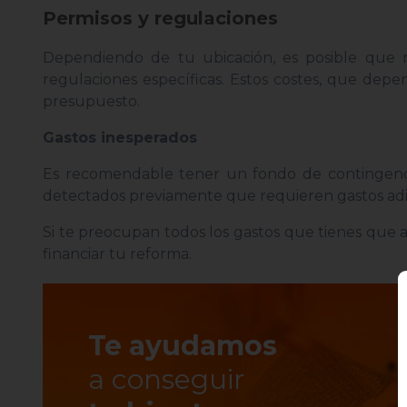
Permisos y regulaciones
Dependiendo de tu ubicación, es posible que n
regulaciones específicas. Estos costes, que de
presupuesto.
Gastos inesperados
Es recomendable tener un fondo de contingenci
detectados previamente que requieren gastos adi
Si te preocupan todos los gastos que tienes que 
financiar tu reforma.
Te ayudamos
a conseguir