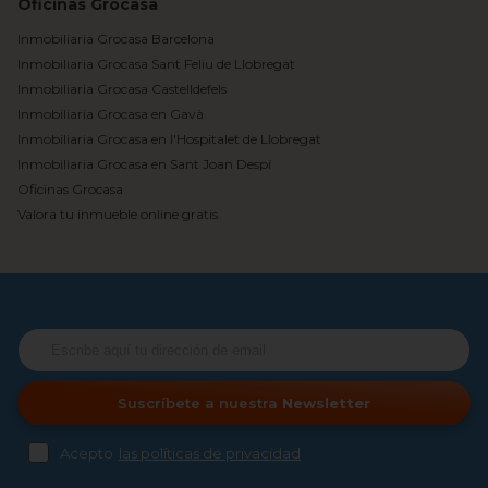
Oficinas Grocasa
Inmobiliaria Grocasa Barcelona
Inmobiliaria Grocasa Sant Feliu de Llobregat
Inmobiliaria Grocasa Castelldefels
Inmobiliaria Grocasa en Gavà
Inmobiliaria Grocasa en l'Hospitalet de Llobregat
Inmobiliaria Grocasa en Sant Joan Despí
Oficinas Grocasa
Valora tu inmueble online gratis
Suscríbete a nuestra
Newsletter
Acepto
las políticas de privacidad