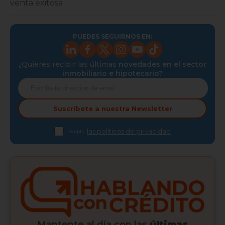
venta exitosa
PUEDES SEGUIRNOS EN:
¿Quieres recibir las últimas
novedades en el sector
inmobiliario e hipotecario?
Suscríbete a nuestra
Newsletter
las políticas de privacidad
Acepto
Mantente al día con las
últimas