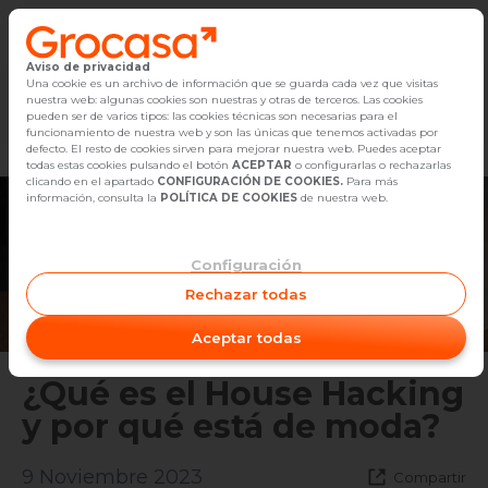
Aviso de privacidad
Vender
Una cookie es un archivo de información que se guarda cada vez que visitas
nuestra web: algunas cookies son nuestras y otras de terceros. Las cookies
Marketplace
Empleo
Diseño
Reforma
Comp
pueden ser de varios tipos: las cookies técnicas son necesarias para el
Buscar Inmuebles
funcionamiento de nuestra web y son las únicas que tenemos activadas por
defecto. El resto de cookies sirven para mejorar nuestra web. Puedes aceptar
todas estas cookies pulsando el botón
ACEPTAR
o configurarlas o rechazarlas
Alquiler
clicando en el apartado
CONFIGURACIÓN DE COOKIES.
Para más
información, consulta la
POLÍTICA DE COOKIES
de nuestra web.
Blog
Configuración
Empleo
Rechazar todas
Oficinas
Aceptar todas
Contacto
¿Qué es el House Hacking
y por qué está de moda?
9 Noviembre 2023
Compartir