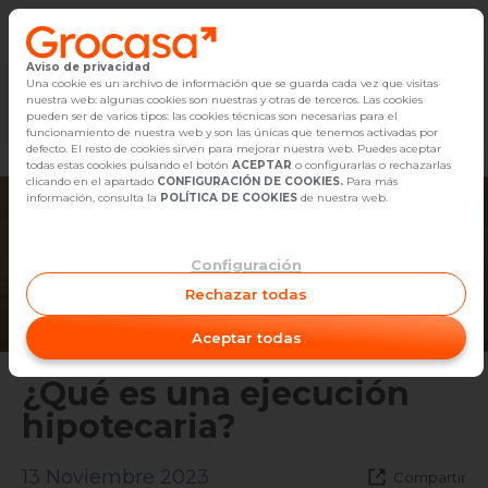
Aviso de privacidad
Vender
Una cookie es un archivo de información que se guarda cada vez que visitas
nuestra web: algunas cookies son nuestras y otras de terceros. Las cookies
Marketplace
Empleo
Diseño
Reforma
Comp
pueden ser de varios tipos: las cookies técnicas son necesarias para el
Buscar Inmuebles
funcionamiento de nuestra web y son las únicas que tenemos activadas por
defecto. El resto de cookies sirven para mejorar nuestra web. Puedes aceptar
todas estas cookies pulsando el botón
ACEPTAR
o configurarlas o rechazarlas
Alquiler
clicando en el apartado
CONFIGURACIÓN DE COOKIES.
Para más
información, consulta la
POLÍTICA DE COOKIES
de nuestra web.
Blog
Configuración
Empleo
Rechazar todas
Oficinas
Aceptar todas
Contacto
¿Qué es una ejecución
hipotecaria?
13 Noviembre 2023
Compartir