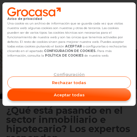
Aviso de privacidad
Vender
Una cookie es un archivo de información que se guarda cada vez que visitas
nuestra web: algunas cookies son nuestras y otras de terceros. Las cookies
Marketplace
Empleo
Diseño
Reforma
Comp
pueden ser de varios tipos: las cookies técnicas son necesarias para el
Buscar Inmuebles
funcionamiento de nuestra web y son las únicas que tenemos activadas por
defecto. El resto de cookies sirven para mejorar nuestra web. Puedes aceptar
todas estas cookies pulsando el botón
ACEPTAR
o configurarlas o rechazarlas
Alquiler
clicando en el apartado
CONFIGURACIÓN DE COOKIES.
Para más
información, consulta la
POLÍTICA DE COOKIES
de nuestra web.
Blog
Configuración
Empleo
Rechazar todas
Oficinas
Aceptar todas
Contacto
¿Qué está pasando en el
sector inmobiliario e
hipotecario? Los expertos