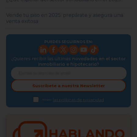
Vende tu piso en 2025: prepárate y asegura una
venta exitosa
PUEDES SEGUIRNOS EN:
¿Quieres recibir las últimas
novedades en el sector
inmobiliario e hipotecario?
Suscríbete a nuestra
Newsletter
las políticas de privacidad
Acepto